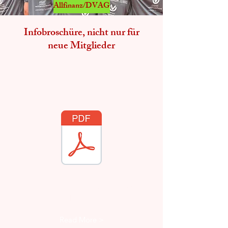
Allfinanz/DVAG
Infobroschüre, nicht nur für
neue Mitglieder
I’m a paragraph. Double click
me or click Edit Text, it's easy.
Read More >